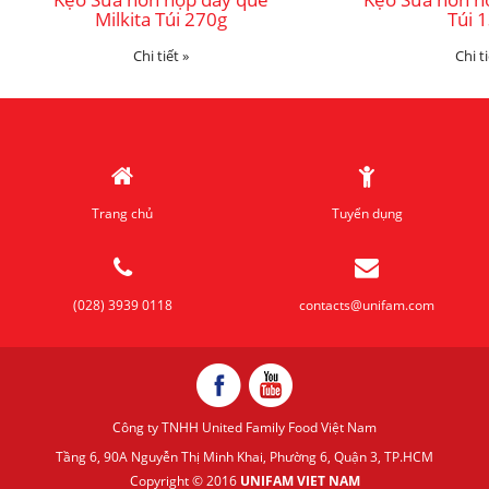
Milkita Túi 270g
Túi 
Chi tiết »
Chi ti
Trang chủ
Tuyển dụng
(028) 3939 0118
contacts@unifam.com
Công ty TNHH United Family Food Việt Nam
Tầng 6, 90A Nguyễn Thị Minh Khai, Phường 6, Quận 3, TP.HCM
Copyright © 2016
UNIFAM VIET NAM