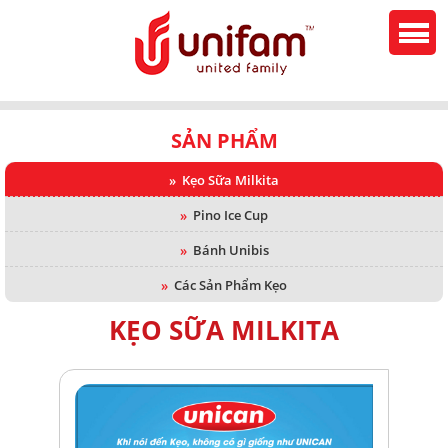
SẢN PHẨM
»
Kẹo Sữa Milkita
»
Pino Ice Cup
»
Bánh Unibis
»
Các Sản Phẩm Kẹo
KẸO SỮA MILKITA