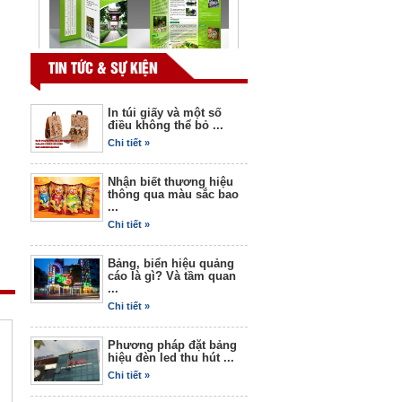
Tờ rơi 03
TIN TỨC & SỰ KIỆN
In túi giấy và một số
điều không thể bỏ ...
Chi tiết »
Nhận biết thương hiệu
thông qua màu sắc bao
...
Chi tiết »
Bảng, biển hiệu quảng
Bộ nhận dạng thương hiệu
cáo là gì? Và tầm quan
...
05
Chi tiết »
Phương pháp đặt bảng
hiệu đèn led thu hút ...
Chi tiết »