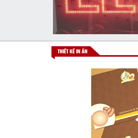
THIẾT KẾ IN ẤN