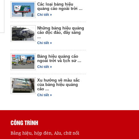
Các loại bảng hiệu
quảng cáo ngoài trời ...
Chi tiết »
Bộ nhận dạng thương hiệu
Những bảng hiệu quảng
cáo độc đáo, đầy sáng
04
...
Chi tiết »
Bảng hiệu quảng cáo
ngoài trời và lịch sử ...
Chi tiết »
Xu hướng về màu sắc
của bảng hiệu quảng
cáo ...
Chi tiết »
Tờ rơi 02
CÔNG TRÌNH
Bảng hiệu, hộp đèn, Alu, chữ nổi