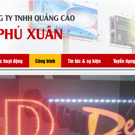
G TY TNHH QUẢNG CÁO
PHÚ XUÂN
ực hoạt động
Công trình
Tin tức & sự kiện
Tuyển dụng